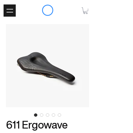
611 Ergowave