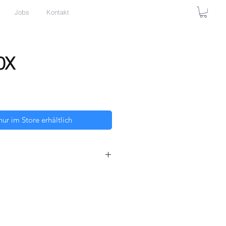
Jobs
Kontakt
0X
nur im Store erhältlich
ung von Form, Wandstärke und
m mit der komplexen, auf
tomie optimierten Biegung, machen
enker zum aktuell stabilsten und
n Lenker seines Bereichs.