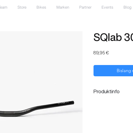
Team
Store
Bikes
Marken
Partner
Events
Blog
SQlab 3
Preis
89,95 €
Bislang 
Produktinfo
Die perfekte Abstimm
Durchmesser gemeinsa
Fahrdynamik und Ana
den neuen SQlab 3OX L
gleichzeitig leichteste