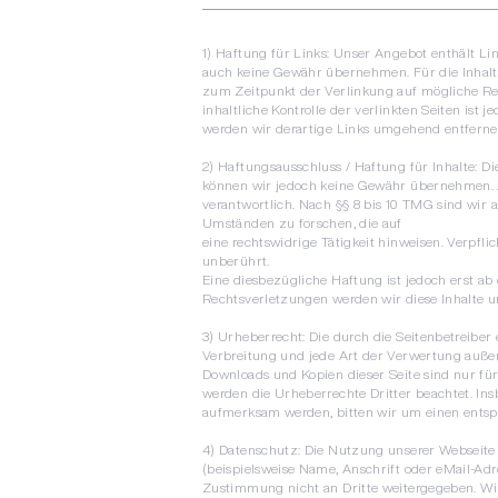
1) Haftung für Links: Unser Angebot enthält Lin
auch keine Gewähr übernehmen. Für die Inhalte d
zum Zeitpunkt der Verlinkung auf mögliche Re
inhaltliche Kontrolle der verlinkten Seiten i
werden wir derartige Links umgehend entferne
2) Haftungsausschluss / Haftung für Inhalte: Die
können wir jedoch keine Gewähr übernehmen. Al
verantwortlich. Nach §§ 8 bis 10 TMG sind wir 
Umständen zu forschen, die auf
eine rechtswidrige Tätigkeit hinweisen. Verp
unberührt.
Eine diesbezügliche Haftung ist jedoch erst a
Rechtsverletzungen werden wir diese Inhalte 
3) Urheberrecht:
Die durch die Seitenbetreiber 
Verbreitung und jede Art der Verwertung außer
Downloads und Kopien dieser Seite sind nur für 
werden die Urheberrechte Dritter beachtet. Ins
aufmerksam werden, bitten wir um einen entsp
4) Datenschutz: Die Nutzung unserer Webseite
(beispielsweise Name, Anschrift oder eMail-Adre
Zustimmung nicht an Dritte weitergegeben. Wir