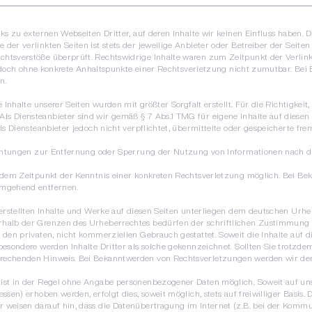
ks zu externen Webseiten Dritter, auf deren Inhalte wir keinen Einfluss haben. 
er verlinkten Seiten ist stets der jeweilige Anbieter oder Betreiber der Seiten
chtsverstöße überprüft. Rechtswidrige Inhalte waren zum Zeitpunkt der Verlin
st jedoch ohne konkrete Anhaltspunkte einer Rechtsverletzung nicht zumutbar. B
n.
 Inhalte unserer Seiten wurden mit größter Sorgfalt erstellt. Für die Richtigkeit,
s Diensteanbieter sind wir gemäß § 7 Abs.1 TMG für eigene Inhalte auf diese
als Diensteanbieter jedoch nicht verpflichtet, übermittelte oder gespeicherte 
flichtungen zur Entfernung oder Sperrung der Nutzung von Informationen nach 
b dem Zeitpunkt der Kenntnis einer konkreten Rechtsverletzung möglich. Bei 
umgehend entfernen.
erstellten Inhalte und Werke auf diesen Seiten unterliegen dem deutschen Urheb
halb der Grenzen des Urheberrechtes bedürfen der schriftlichen Zustimmung de
den privaten, nicht kommerziellen Gebrauch gestattet. Soweit die Inhalte auf di
besondere werden Inhalte Dritter als solche gekennzeichnet. Sollten Sie trotzd
rechenden Hinweis. Bei Bekanntwerden von Rechtsverletzungen werden wir der
 ist in der Regel ohne Angabe personenbezogener Daten möglich. Soweit auf u
ssen) erhoben werden, erfolgt dies, soweit möglich, stets auf freiwilliger Basis
 weisen darauf hin, dass die Datenübertragung im Internet (z.B. bei der Kommu