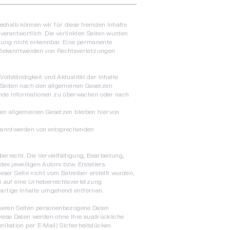
Deshalb können wir für diese fremden Inhalte
 verantwortlich. Die verlinkten Seiten wurden
kung nicht erkennbar. Eine permanente
ei Bekanntwerden von Rechtsverletzungen
 Vollständigkeit und Aktualität der Inhalte
n Seiten nach den allgemeinen Gesetzen
fremde Informationen zu überwachen oder nach
den allgemeinen Gesetzen bleiben hiervon
Bekanntwerden von entsprechenden
errecht. Die Vervielfältigung, Bearbeitung,
s jeweiligen Autors bzw. Erstellers.
eser Seite nicht vom Betreiber erstellt wurden,
em auf eine Urheberrechtsverletzung
artige Inhalte umgehend entfernen.
nseren Seiten personenbezogene Daten
. Diese Daten werden ohne Ihre ausdrückliche
nikation per E-Mail) Sicherheitslücken