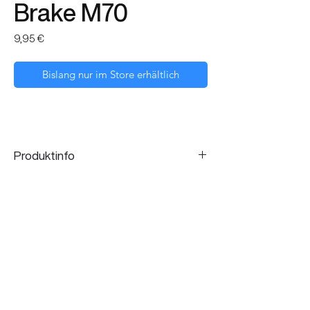
Brake M70
Preis
9,95 €
Bislang nur im Store erhältlich
Produktinfo
Die V-Brake Beläge von Shimano bieten beste
Leistung zu einem fairen Preis. Sie sind mit
allen V-Brake Systemen kompatibel.