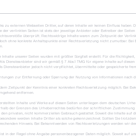
ks zu externen Webseiten Dritter, auf deren Inhalte wir keinen Einfluss haben. 
er verlinkten Seiten ist stets der jeweilige Anbieter oder Betreiber der Seiten
chtsverstöße überprüft. Rechtswidrige Inhalte waren zum Zeitpunkt der Verlin
st jedoch ohne konkrete Anhaltspunkte einer Rechtsverletzung nicht zumutbar. B
n.
 Inhalte unserer Seiten wurden mit größter Sorgfalt erstellt. Für die Richtigkeit,
s Diensteanbieter sind wir gemäß § 7 Abs.1 TMG für eigene Inhalte auf diese
als Diensteanbieter jedoch nicht verpflichtet, übermittelte oder gespeicherte 
flichtungen zur Entfernung oder Sperrung der Nutzung von Informationen nach 
b dem Zeitpunkt der Kenntnis einer konkreten Rechtsverletzung möglich. Bei 
umgehend entfernen.
erstellten Inhalte und Werke auf diesen Seiten unterliegen dem deutschen Urheb
halb der Grenzen des Urheberrechtes bedürfen der schriftlichen Zustimmung de
den privaten, nicht kommerziellen Gebrauch gestattet. Soweit die Inhalte auf di
besondere werden Inhalte Dritter als solche gekennzeichnet. Sollten Sie trotzd
rechenden Hinweis. Bei Bekanntwerden von Rechtsverletzungen werden wir der
 ist in der Regel ohne Angabe personenbezogener Daten möglich. Soweit auf u