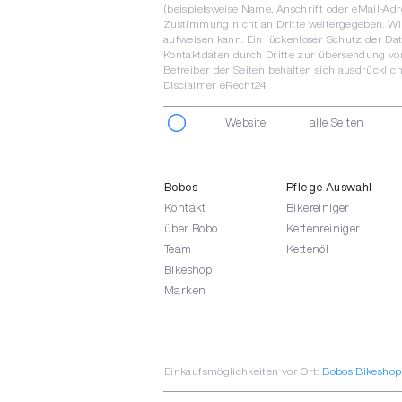
(beispielsweise Name, Anschrift oder eMail-Adre
Zustimmung nicht an Dritte weitergegeben. Wir
aufweisen kann. Ein lückenloser Schutz der Da
Kontaktdaten durch Dritte zur übersendung von
Betreiber der Seiten behalten sich ausdrücklic
Disclaimer eRecht24
Website
alle Seiten
Bobos
Pflege Auswahl
Kontakt
Bikereiniger
über Bobo
Kettenreiniger
Team
Kettenöl
Bikeshop
Marken
Einkaufsmöglichkeiten vor Ort:
Bobos Bikeshop