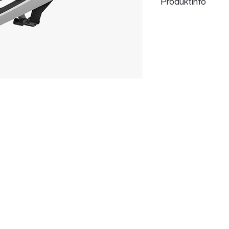
Produktinfo
Der OTOCON Vollvisier
leichter und gut belüft
den Enduro- und Down
wurde. POC setzt bei 
PC-Außenschale und e
stoßabsorbierender EP
Strategisch platzierte
Kopf sowohl bei hohen 
Geschwindigkeiten an
überzeugt darüber hin
das im Fall eines Stu
Nackens zu verbessern
Fall der Fälle zudem 
System. Abnehmbare 
abnehmbarer Luftfilter
außergewöhnlich leich
Vollvisier-Helms stimm