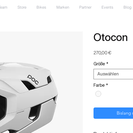
Team
Store
Bikes
Marken
Partner
Events
Blog
Otocon
Preis
270,00 €
Größe
*
Auswählen
Farbe
*
Bislang 