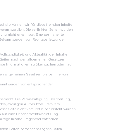
Deshalb können wir für diese fremden Inhalte
 verantwortlich. Die verlinkten Seiten wurden
kung nicht erkennbar. Eine permanente
ei Bekanntwerden von Rechtsverletzungen
 Vollständigkeit und Aktualität der Inhalte
n Seiten nach den allgemeinen Gesetzen
fremde Informationen zu überwachen oder nach
den allgemeinen Gesetzen bleiben hiervon
Bekanntwerden von entsprechenden
errecht. Die Vervielfältigung, Bearbeitung,
s jeweiligen Autors bzw. Erstellers.
eser Seite nicht vom Betreiber erstellt wurden,
em auf eine Urheberrechtsverletzung
artige Inhalte umgehend entfernen.
nseren Seiten personenbezogene Daten