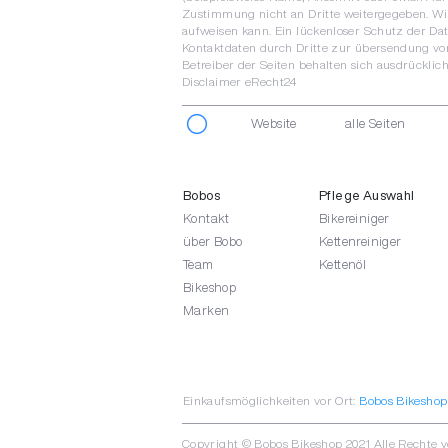
Zustimmung nicht an Dritte weitergegeben. Wir
aufweisen kann. Ein lückenloser Schutz der Da
Kontaktdaten durch Dritte zur übersendung von
Betreiber der Seiten behalten sich ausdrücklic
Disclaimer eRecht24
Website
alle Seiten
Bobos
Pflege Auswahl
Kontakt
Bikereiniger
über Bobo
Kettenreiniger
Team
Kettenöl
Bikeshop
Marken
Einkaufsmöglichkeiten vor Ort:
Bobos Bikeshop
Copyright © Bobos Bikeshop 2021 Alle Rechte 