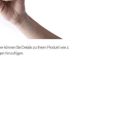
Ich bin eine Versandri
Rückgabebedingungen 
Informationen über I
sind eine gute Möglich
und Versandkosten mit
gewinnen.
rechtlich vorgeschrieb
das Vertrauen Ihrer K
er können Sie Details zu Ihrem Produkt wie z.
gen hinzufügen.