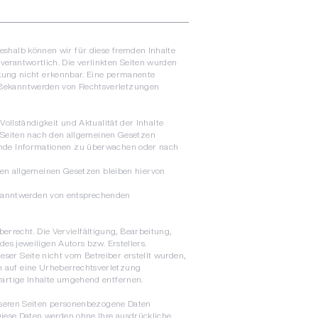
Deshalb können wir für diese fremden Inhalte
 verantwortlich. Die verlinkten Seiten wurden
kung nicht erkennbar. Eine permanente
ei Bekanntwerden von Rechtsverletzungen
 Vollständigkeit und Aktualität der Inhalte
n Seiten nach den allgemeinen Gesetzen
fremde Informationen zu überwachen oder nach
den allgemeinen Gesetzen bleiben hiervon
Bekanntwerden von entsprechenden
errecht. Die Vervielfältigung, Bearbeitung,
s jeweiligen Autors bzw. Erstellers.
eser Seite nicht vom Betreiber erstellt wurden,
em auf eine Urheberrechtsverletzung
artige Inhalte umgehend entfernen.
nseren Seiten personenbezogene Daten
. Diese Daten werden ohne Ihre ausdrückliche