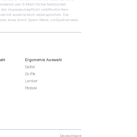
nikation per E-Mail) Sicherheitslücken
 der Impressumspflicht veröffentlichten
hiermit ausdrücklich widersprochen. Die
nen, etwa durch Spam-Mails, vor.Quellverweis:
ahl
Ergonomie Auswahl
Sattel
Griffe
Lenker
Pedale
Deutschland