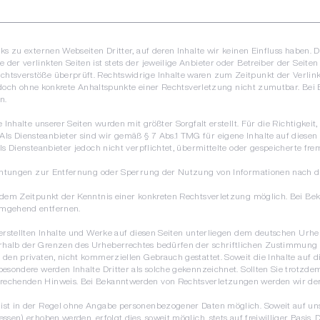
ks zu externen Webseiten Dritter, auf deren Inhalte wir keinen Einfluss haben. 
er verlinkten Seiten ist stets der jeweilige Anbieter oder Betreiber der Seiten
chtsverstöße überprüft. Rechtswidrige Inhalte waren zum Zeitpunkt der Verlin
st jedoch ohne konkrete Anhaltspunkte einer Rechtsverletzung nicht zumutbar. B
n.
 Inhalte unserer Seiten wurden mit größter Sorgfalt erstellt. Für die Richtigkeit,
s Diensteanbieter sind wir gemäß § 7 Abs.1 TMG für eigene Inhalte auf diese
als Diensteanbieter jedoch nicht verpflichtet, übermittelte oder gespeicherte 
flichtungen zur Entfernung oder Sperrung der Nutzung von Informationen nach 
b dem Zeitpunkt der Kenntnis einer konkreten Rechtsverletzung möglich. Bei 
umgehend entfernen.
erstellten Inhalte und Werke auf diesen Seiten unterliegen dem deutschen Urheb
halb der Grenzen des Urheberrechtes bedürfen der schriftlichen Zustimmung de
den privaten, nicht kommerziellen Gebrauch gestattet. Soweit die Inhalte auf di
besondere werden Inhalte Dritter als solche gekennzeichnet. Sollten Sie trotzd
rechenden Hinweis. Bei Bekanntwerden von Rechtsverletzungen werden wir der
 ist in der Regel ohne Angabe personenbezogener Daten möglich. Soweit auf u
ssen) erhoben werden, erfolgt dies, soweit möglich, stets auf freiwilliger Basis