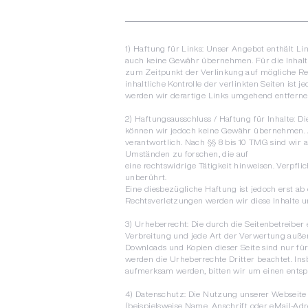
1) Haftung für Links: Unser Angebot enthält Lin
auch keine Gewähr übernehmen. Für die Inhalte d
zum Zeitpunkt der Verlinkung auf mögliche Re
inhaltliche Kontrolle der verlinkten Seiten i
werden wir derartige Links umgehend entferne
2) Haftungsausschluss / Haftung für Inhalte: Die
können wir jedoch keine Gewähr übernehmen. Al
verantwortlich. Nach §§ 8 bis 10 TMG sind wir 
Umständen zu forschen, die auf
eine rechtswidrige Tätigkeit hinweisen. Verp
unberührt.
Eine diesbezügliche Haftung ist jedoch erst a
Rechtsverletzungen werden wir diese Inhalte 
3) Urheberrecht:
Die durch die Seitenbetreiber 
Verbreitung und jede Art der Verwertung außer
Downloads und Kopien dieser Seite sind nur für 
werden die Urheberrechte Dritter beachtet. Ins
aufmerksam werden, bitten wir um einen entsp
4) Datenschutz: Die Nutzung unserer Webseite
(beispielsweise Name, Anschrift oder eMail-Adre