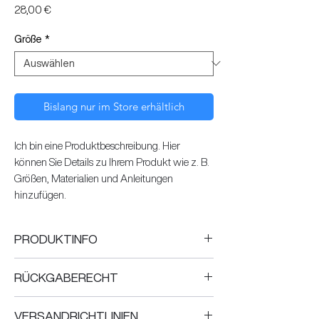
Preis
28,00 €
Größe
*
Bislang nur im Store erhältlich
Ich bin eine Produktbeschreibung. Hier
können Sie Details zu Ihrem Produkt wie z. B.
Größen, Materialien und Anleitungen
hinzufügen.
PRODUKTINFO
Ich bin ein Produktdetail. Hier können Sie
RÜCKGABERECHT
Details zu Ihrem Produkt wie z. B. Größen,
Materialien und Anleitungen aufführen.
Ich bin eine Rückgabebestimmung. Hier
Beschreiben Sie, was Ihr Produkt besonders
VERSANDRICHTLINIEN
können Sie Ihren Kunden erklären, was zu tun